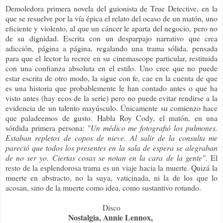
Demoledora primera novela del guionista de True Detective, en la
que se resuelve por la vía épica el relato del ocaso de un matón, uno
eficiente y violento, al que un cáncer le aparta del negocio, pero no
de su dignidad. Escrita con un desparpajo narrativo que crea
adicción, página a página, regalando una trama sólida, pensada
para que el lector la recree en su cinemascope particular, restituida
con una confianza absoluta en el estilo. Uno cree que no puede
estar escrita de otro modo, la sigue con fe, cae en la cuenta de que
es una historia que probablemente le han contado antes o que ha
visto antes (hay ecos de la serie) pero no puede evitar rendirse a la
evidencia de un talento mayúsculo. Únicamente su comienzo hace
que paladeemos de gusto. Habla Roy Cody, el matón, en una
sórdida primera persona: "
Un médico me fotografió los pulmones.
Estaban repletos de copos de nieve. Al salir de la consulta me
pareció que todos los presentes en la sala de espera se alegraban
de no ser yo. Ciertas cosas se notan en la cara de la gente".
El
resto de la esplendorosa trama es un viaje hacia la muerte. Quizá la
muerte en abstracto, no la suya, vaticinada, ni la de los que lo
acosan, sino de la muerte como idea, como sustantivo rotundo.
Disco
Nostalgia, Annie Lennox,