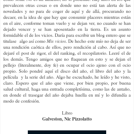
prevalecen otras cosas o en donde uno no está tan alerta de las
novedades y no para de coger de aquí y de allá, procurando no
decaer, en la idea de que hay que consumir placeres mientras están
en el aire, conforme toman vuelo y se dejan ver, no cuando se han
dejado vencer y se han aposentado en la tierra. Es un asunto
formidable el de los vicios. Daría para escribir un blog entero que se
titulase algo así como
Mis vicios
. De hecho este mío no deja de ser
una rendición caótica de ellos, pero rendición al cabo. Así que no
dejaré el post de rigor, el del ranking, el recopilatorio. Leeré el de
los demás. Tengo amigos que no flaquean en esto y se dejan el
pellejo (literalmente, doy fe) en ocupar el ocio ajeno con el ocio
propio. Solo pondré aquí el disco del año, el libro del año y la
película y la serie del año. Algo he escuchado, he leído y he visto,
claro. Espero que el año que viene, por bien propio, por buena
salud cultural, haga una entrada completísima, como las de antaño,
en donde el trasegar del año dejaba huella en mí y lo difundía a
modo de confesión.
Libro
Galveston, Nic Pizzolatto